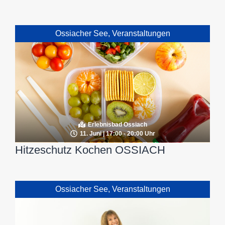
Ossiacher See
,
Veranstaltungen
Erlebnisbad Ossiach
11. Juni | 17:00 - 20:00 Uhr
Hitzeschutz Kochen OSSIACH
Ossiacher See
,
Veranstaltungen