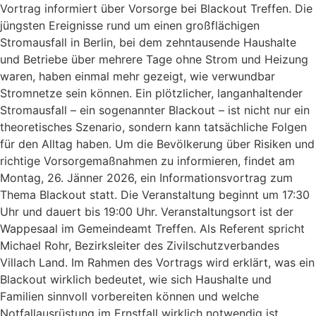
Vortrag informiert über Vorsorge bei Blackout Treffen. Die
jüngsten Ereignisse rund um einen großflächigen
Stromausfall in Berlin, bei dem zehntausende Haushalte
und Betriebe über mehrere Tage ohne Strom und Heizung
waren, haben einmal mehr gezeigt, wie verwundbar
Stromnetze sein können. Ein plötzlicher, langanhaltender
Stromausfall – ein sogenannter Blackout – ist nicht nur ein
theoretisches Szenario, sondern kann tatsächliche Folgen
für den Alltag haben. Um die Bevölkerung über Risiken und
richtige Vorsorgemaßnahmen zu informieren, findet am
Montag, 26. Jänner 2026, ein Informationsvortrag zum
Thema Blackout statt. Die Veranstaltung beginnt um 17:30
Uhr und dauert bis 19:00 Uhr. Veranstaltungsort ist der
Wappesaal im Gemeindeamt Treffen. Als Referent spricht
Michael Rohr, Bezirksleiter des Zivilschutzverbandes
Villach Land. Im Rahmen des Vortrags wird erklärt, was ein
Blackout wirklich bedeutet, wie sich Haushalte und
Familien sinnvoll vorbereiten können und welche
Notfallausrüstung im Ernstfall wirklich notwendig ist.