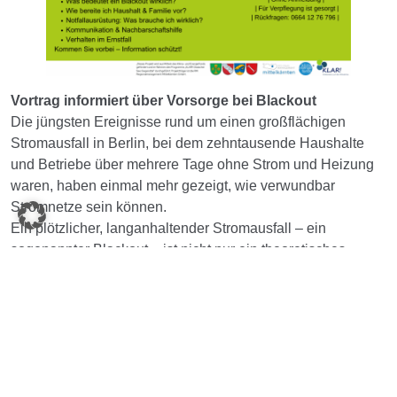
Vortrag informiert über Vorsorge bei Blackout
Die jüngsten Ereignisse rund um einen großflächigen
Stromausfall in Berlin, bei dem zehntausende Haushalte
und Betriebe über mehrere Tage ohne Strom und Heizung
waren, haben einmal mehr gezeigt, wie verwundbar
Stromnetze sein können.
Ein plötzlicher, langanhaltender Stromausfall – ein
sogenannter Blackout – ist nicht nur ein theoretisches
Szenario, sondern kann tatsächliche Folgen für den Alltag
haben. Um die Bevölkerung über Risiken und richtige
Vorsorgemaßnahmen zu informieren, findet am Montag, 26.
Jänner 2026, ein Informationsvortrag zum Thema Blackout
statt.
Die Veranstaltung beginnt um 17:30 Uhr und dauert bis