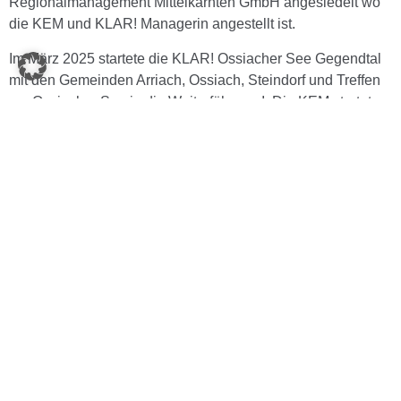
Regionalmanagement Mittelkärnten GmbH angesiedelt wo
die KEM und KLAR! Managerin angestellt ist.
Im März 2025 startete die KLAR! Ossiacher See Gegendtal
mit den Gemeinden Arriach, Ossiach, Steindorf und Treffen
am Ossiacher See in die Weiterführung I. Die KEM startete
im Januar 2026 in die Weiterführungsphase I.
Maßnahmen
Umsetzungsphase KLAR!
Bewusstseinsbildung in pädagogischen Einrichtungen
Biodiversität
Klimafitte Seen
Klimacamps und Outdoorklassenzimmer
Wintertourismus
Bauen und Sanieren