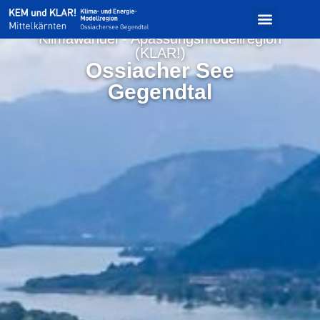
(KEM)
&
Klimawandel - Apassungsmodellregion
(KLAR!)
Ossiacher See
Gegendtal