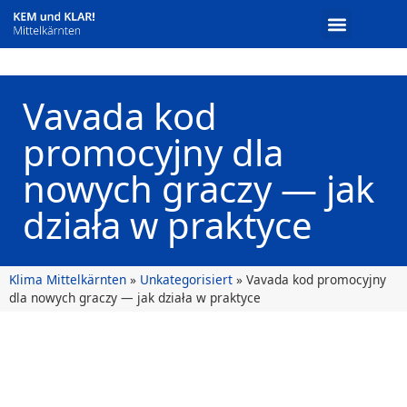
Vavada kod
promocyjny dla
nowych graczy — jak
działa w praktyce
Klima Mittelkärnten
»
Unkategorisiert
»
Vavada kod promocyjny
dla nowych graczy — jak działa w praktyce