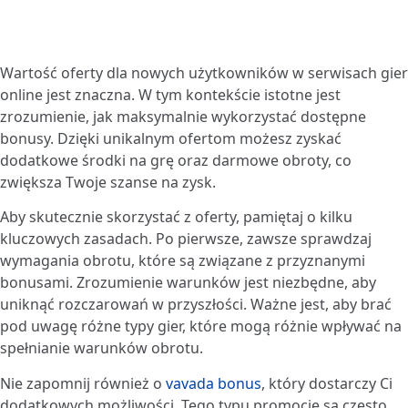
Wartość oferty dla nowych użytkowników w serwisach gier
online jest znaczna. W tym kontekście istotne jest
zrozumienie, jak maksymalnie wykorzystać dostępne
bonusy. Dzięki unikalnym ofertom możesz zyskać
dodatkowe środki na grę oraz darmowe obroty, co
zwiększa Twoje szanse na zysk.
Aby skutecznie skorzystać z oferty, pamiętaj o kilku
kluczowych zasadach. Po pierwsze, zawsze sprawdzaj
wymagania obrotu, które są związane z przyznanymi
bonusami. Zrozumienie warunków jest niezbędne, aby
uniknąć rozczarowań w przyszłości. Ważne jest, aby brać
pod uwagę różne typy gier, które mogą różnie wpływać na
spełnianie warunków obrotu.
Nie zapomnij również o
vavada bonus
, który dostarczy Ci
dodatkowych możliwości. Tego typu promocje są często