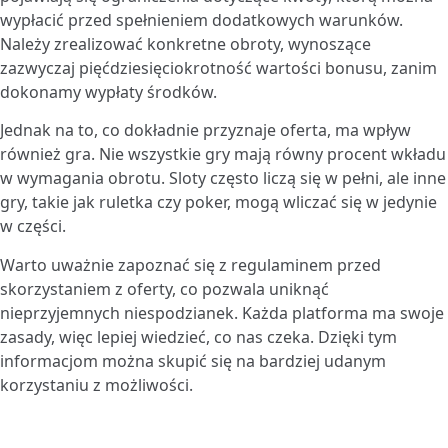
wypłacić przed spełnieniem dodatkowych warunków.
Należy zrealizować konkretne obroty, wynoszące
zazwyczaj pięćdziesięciokrotność wartości bonusu, zanim
dokonamy wypłaty środków.
Jednak na to, co dokładnie przyznaje oferta, ma wpływ
również gra. Nie wszystkie gry mają równy procent wkładu
w wymagania obrotu. Sloty często liczą się w pełni, ale inne
gry, takie jak ruletka czy poker, mogą wliczać się w jedynie
w części.
Warto uważnie zapoznać się z regulaminem przed
skorzystaniem z oferty, co pozwala uniknąć
nieprzyjemnych niespodzianek. Każda platforma ma swoje
zasady, więc lepiej wiedzieć, co nas czeka. Dzięki tym
informacjom można skupić się na bardziej udanym
korzystaniu z możliwości.