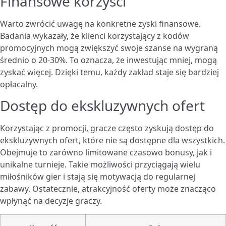
Finansowe korzyści
Warto zwrócić uwagę na konkretne zyski finansowe.
Badania wykazały, że klienci korzystający z kodów
promocyjnych mogą zwiększyć swoje szanse na wygraną
średnio o 20-30%. To oznacza, że inwestując mniej, mogą
zyskać więcej. Dzięki temu, każdy zakład staje się bardziej
opłacalny.
Dostęp do ekskluzywnych ofert
Korzystając z promocji, gracze często zyskują dostęp do
ekskluzywnych ofert, które nie są dostępne dla wszystkich.
Obejmuje to zarówno limitowane czasowo bonusy, jak i
unikalne turnieje. Takie możliwości przyciągają wielu
miłośników gier i stają się motywacją do regularnej
zabawy. Ostatecznie, atrakcyjność oferty może znacząco
wpłynąć na decyzje graczy.