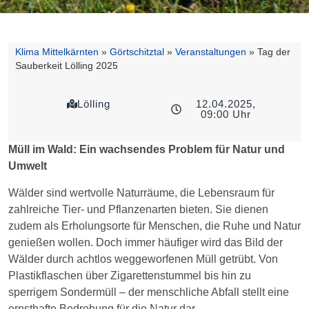
Klima Mittelkärnten
»
Görtschitztal
»
Veranstaltungen
»
Tag der
Sauberkeit Lölling 2025
Lölling
12.04.2025,
09:00 Uhr
Müll im Wald: Ein wachsendes Problem für Natur und
Umwelt
Wälder sind wertvolle Naturräume, die Lebensraum für
zahlreiche Tier- und Pflanzenarten bieten. Sie dienen
zudem als Erholungsorte für Menschen, die Ruhe und Natur
genießen wollen. Doch immer häufiger wird das Bild der
Wälder durch achtlos weggeworfenen Müll getrübt. Von
Plastikflaschen über Zigarettenstummel bis hin zu
sperrigem Sondermüll – der menschliche Abfall stellt eine
ernsthafte Bedrohung für die Natur dar.