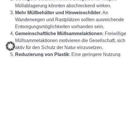
Müllablagerung könnten abschreckend wirken.
Mehr Müllbehälter und Hinweisschilder
: An
Wanderwegen und Rastplätzen sollten ausreichende
Entsorgungsmöglichkeiten vorhanden sein.
Gemeinschaftliche Müllsammelaktionen
: Freiwillige
Müllsammelaktionen motivieren die Gesellschaft, sich
aktiv für den Schutz der Natur einzusetzen.
Reduzierung von Plastik
: Eine geringere Nutzung
von Einwegplastik kann dazu beitragen, dass weniger
Abfall in die Umwelt gelangt.
Fazit
Müll im Wald ist ein ernstzunehmendes Problem mit
gravierenden Folgen für Natur und Tierwelt. Jeder Einzelne
kann jedoch durch bewusstes Verhalten dazu beitragen, die
Wälder sauber zu halten. Durch Aufklärung, strengere
Gesetze und gemeinschaftliches Engagement können wir
den Mülleintrag in die Natur reduzieren und unsere Wälder