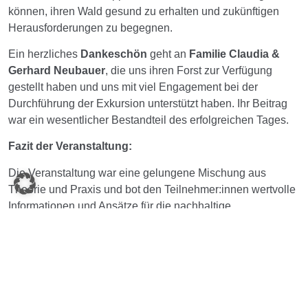
können, ihren Wald gesund zu erhalten und zukünftigen
Herausforderungen zu begegnen.
Ein herzliches
Dankeschön
geht an
Familie Claudia &
Gerhard Neubauer
, die uns ihren Forst zur Verfügung
gestellt haben und uns mit viel Engagement bei der
Durchführung der Exkursion unterstützt haben. Ihr Beitrag
war ein wesentlicher Bestandteil des erfolgreichen Tages.
Fazit der Veranstaltung:
Die Veranstaltung war eine gelungene Mischung aus
Theorie und Praxis und bot den Teilnehmer:innen wertvolle
Informationen und Ansätze für die nachhaltige
Forstwirtschaft im Klimawandel. Der Borkenkäfer ist ein
ernstzunehmendes Problem, doch mit einer klugen
Waldbewirtschaftung und einem breiten Wissenspool an
präventiven Maßnahmen können die Wälder gestärkt und
zukunftsfähig gemacht werden.