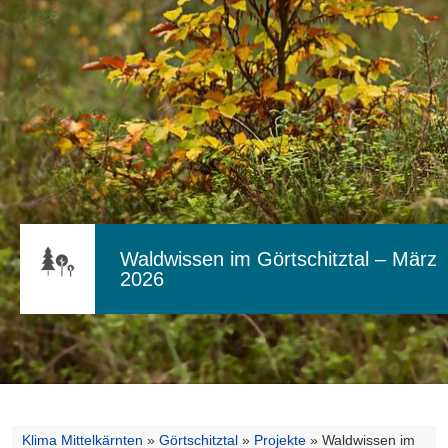
Waldwissen im Görtschitztal – März
2026
Klima Mittelkärnten
»
Görtschitztal
»
Projekte
»
Waldwissen im