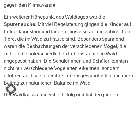
gegen den Klimawandel.
Ein weiterer Höhepunkt des Waldtages war die
Spurensuche
. Mit viel Begeisterung gingen die Kinder auf
Entdeckungstour und fanden Hinweise auf die zahlreichen
Tiere, die im Wald zu Hause sind. Besonders spannend
waren die Beobachtungen der verschiedenen
Vögel
, die
sich an die unterschiedlichen Lebensräume im Wald
angepasst haben. Die Schülerinnen und Schüler konnten
nicht nur verschiedene Vogelarten erkennen, sondern
erfuhren auch viel über ihre Lebensgewohnheiten und ihren
Beitrag zur natürlichen Balance im Wald.
Der Waldtag war ein voller Erfolg und hat den jungen
Teilnehmerinnen und Teilnehmern nicht nur den Wert des
Waldes nähergebracht, sondern auch das Bewusstsein für
die Notwendigkeit eines verantwortungsvollen Umgangs
mit unseren natürlichen Ressourcen gestärkt. Ein herzlicher
Dank gilt Walter Regenfelder für seine kompetente und