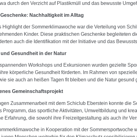
wa durch den Verzicht auf Plastikmüll und das bewusste Umge
 Geschenke: Nachhaltigkeit im Alltag
s Highlight der Sommerklimawoche war die Verteilung von Sch
lnehmenden Kinder. Diese praktischen Geschenke begleiteten d
erten auch die Identifikation mit der Initiative und das Bewussts
nd Gesundheit in der Natur
pannenden Workshops und Exkursionen wurden gezielte Sportein
 ihre körperliche Gesundheit förderten. Im Rahmen von speziel
 wie sie auch an heißen Tagen fit bleiben und die Natur gesun
enes Gemeinschaftsprojekt
ngen Zusammenarbeit mit dem Schiclub Eberstein konnte die 
 Programm, das sportliche Aktivitäten, Umweltbildung und krea
he Erfahrung, die sowohl ihre Freizeitgestaltung als auch ihr Ve
ommerklimawoche in Kooperation mit der Sommersportwoche war e
s junge Menschen weiterhin für den Klimaschutz sensibilisieren 