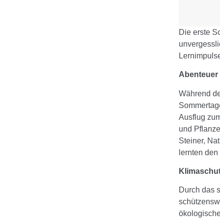
Die erste S
unvergessli
Lernimpuls
Abenteuer 
Während der
Sommertagen
Ausflug zum
und Pflanze
Steiner, Na
lernten den
Klimaschut
Durch das s
schützenswe
ökologische