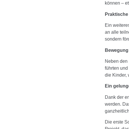
können – et
Praktische
Ein weitere
an alle tei
sondern förd
Bewegung u
Neben den s
führten und
die Kinder,
Ein gelung
Dank der e
werden. Das
ganzheitlic
Die erste S
Projekt, da