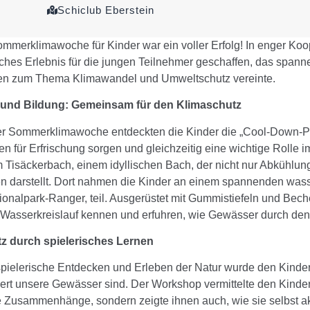
Schiclub Eberstein
ommerklimawoche für Kinder war ein voller Erfolg! In enger Ko
ches Erlebnis für die jungen Teilnehmer geschaffen, das spanne
en zum Thema Klimawandel und Umweltschutz vereinte.
und Bildung: Gemeinsam für den Klimaschutz
 Sommerklimawoche entdeckten die Kinder die „Cool-Down-Pla
 für Erfrischung sorgen und gleichzeitig eine wichtige Rolle 
 Tisäckerbach, einem idyllischen Bach, der nicht nur Abkühlung
n darstellt. Dort nahmen die Kinder an einem spannenden was
tionalpark-Ranger, teil. Ausgerüstet mit Gummistiefeln und Be
 Wasserkreislauf kennen und erfuhren, wie Gewässer durch de
z durch spielerisches Lernen
pielerische Entdecken und Erleben der Natur wurde den Kinde
rt unsere Gewässer sind. Der Workshop vermittelte den Kindern
 Zusammenhänge, sondern zeigte ihnen auch, wie sie selbst a