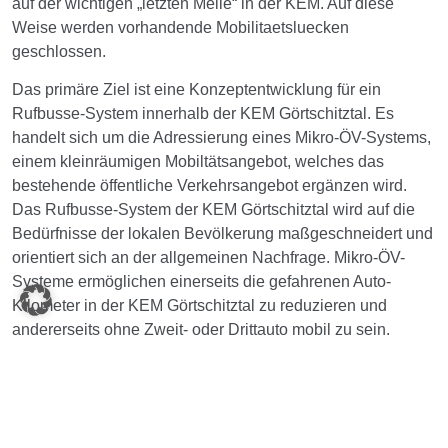
auf der wichtigen „letzten Meile“ in der KEM. Auf diese
Weise werden vorhandende Mobilitaetsluecken
geschlossen.
Das primäre Ziel ist eine Konzeptentwicklung für ein
Rufbusse-System innerhalb der KEM Görtschitztal. Es
handelt sich um die Adressierung eines Mikro-ÖV-Systems,
einem kleinräumigen Mobiltätsangebot, welches das
bestehende öffentliche Verkehrsangebot ergänzen wird.
Das Rufbusse-System der KEM Görtschitztal wird auf die
Bedürfnisse der lokalen Bevölkerung maßgeschneidert und
orientiert sich an der allgemeinen Nachfrage. Mikro-ÖV-
Systeme ermöglichen einerseits die gefahrenen Auto-
Kilometer in der KEM Görtschitztal zu reduzieren und
andererseits ohne Zweit- oder Drittauto mobil zu sein.
Mikro-ÖV-Systeme leisten somit einen wesentlichen Beitrag
zur selbstbestimmten Mobilität und gleichzeitig zum
Umweltschutz.