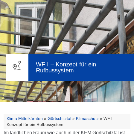
WF I – Konzept für ein
Rufbussystem
Klima Mittelkärnten
»
Görtschitztal
»
Klimaschutz
»
WF I –
Konzept für ein Rufbussystem
Im ländlichen Raum wie auch in der KEM Görtschitztal ist