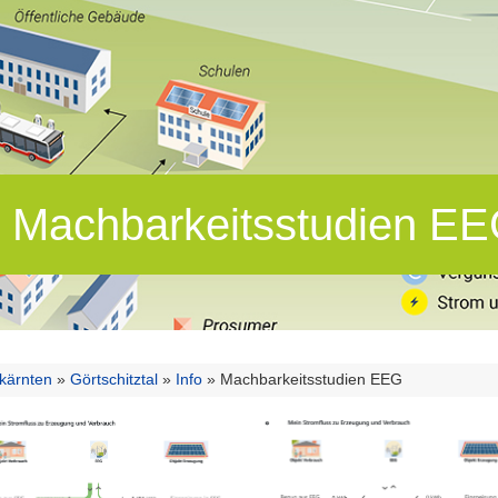
Machbarkeitsstudien E
lkärnten
»
Görtschitztal
»
Info
»
Machbarkeitsstudien EEG