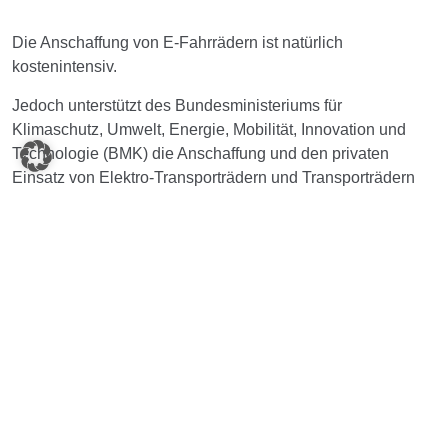
Die Anschaffung von E-Fahrrädern ist natürlich
kostenintensiv.
Jedoch unterstützt des Bundesministeriums für
Klimaschutz, Umwelt, Energie, Mobilität, Innovation und
Technologie (BMK) die Anschaffung und den privaten
Einsatz von Elektro-Transporträdern und Transporträdern
sowie Elektro-Falträdern und Falträdern, die ausschließlich
mit Strom aus erneuerbaren Energieträgern betrieben
werden.
Bitte beachte die detaillierten
Förderungsvoraussetzungen.
Antragstellungen können in Abhängigkeit der zur Verfügung
stehenden Budgetmittel bis längstens 28.02.2025 (12 Uhr)
eingebracht werden. Bitte beachte, dass die Rechnung zum
Zeitpunkt der Antragstellung nicht älter als 9 Monate sein
darf.